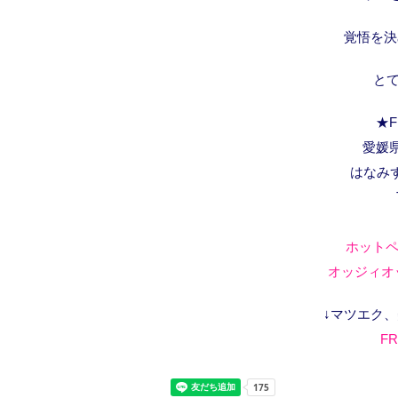
覚悟を決
と
★F
愛媛県
はなみ
ホットペ
オッジィオッ
↓マツエク
FR