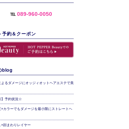
℡
089-960-0050
ト予約＆クーポン
blog
によるダメージにオッジィオットヘアエステで美
新】予約状況☆
正×カラーでもダメージを最小限にストレートヘ
ュ×顔まわりレイヤー