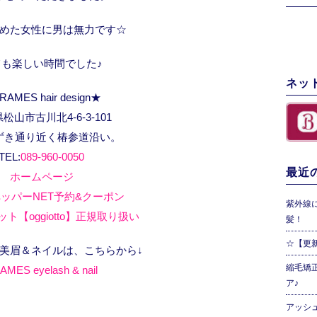
めた女性に男は無力です☆
ても楽しい時間でした♪
ネッ
RAMES hair design★
松山市古川北4-6-3-101
ずき通り近く椿参道沿い。
TEL:
089-960-0050
最近の
ホームページ
ッパーNET予約&クーポン
紫外線
ト【oggiotto】正規取り扱い
髪！
☆【更
、美眉＆ネイルは、こちらから↓
縮毛矯
AMES eyelash & nail
ア♪
アッシ