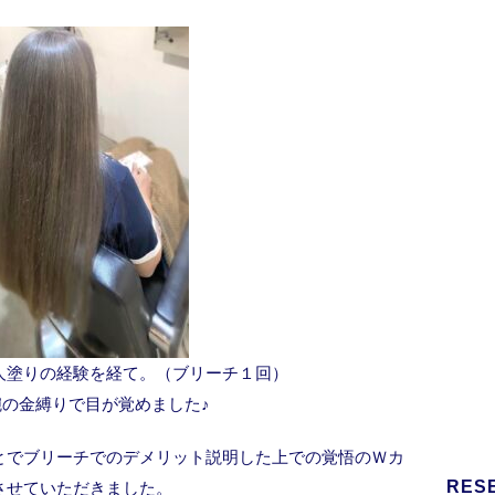
人塗りの経験を経て。（ブリーチ１回）
腕の金縛りで目が覚めました♪
とでブリーチでのデメリット説明した上での覚悟のＷカ
RES
させていただきました。