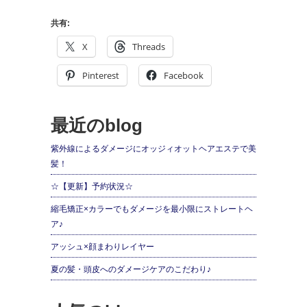
共有:
X
Threads
Pinterest
Facebook
最近のblog
紫外線によるダメージにオッジィオットヘアエステで美
髪！
☆【更新】予約状況☆
縮毛矯正×カラーでもダメージを最小限にストレートヘ
ア♪
アッシュ×顔まわりレイヤー
夏の髪・頭皮へのダメージケアのこだわり♪