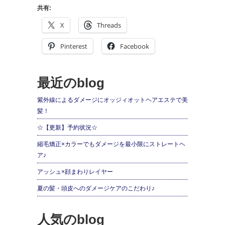
共有:
X
Threads
Pinterest
Facebook
最近のblog
紫外線によるダメージにオッジィオットヘアエステで美
髪！
☆【更新】予約状況☆
縮毛矯正×カラーでもダメージを最小限にストレートヘ
ア♪
アッシュ×顔まわりレイヤー
夏の髪・頭皮へのダメージケアのこだわり♪
人気のblog