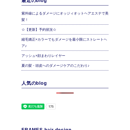
最近のblog
紫外線によるダメージにオッジィオットヘアエステで美
髪！
☆【更新】予約状況☆
縮毛矯正×カラーでもダメージを最小限にストレートヘ
ア♪
アッシュ×顔まわりレイヤー
夏の髪・頭皮へのダメージケアのこだわり♪
人気のblog
FRAMES hair design