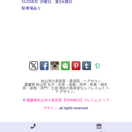
CLOSED: 月曜日、第3火曜日
駐車場あり
松山市の美容室・美容院・ヘアサロン
愛媛県 松山市 古川・石井・居相・市坪・和泉・朝生
田・保免・井門・土居 地区の美容室ならフレイムス ヘ
ア デザイン。
©
愛媛県松山市の美容室【FRAMES】フレイムス ヘア
デザイン
. all rights reserved.