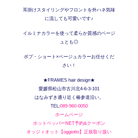
耳掛けスタイリングやフロントを外ハネ気味
に流しても可愛いです♪
イルミナカラーを使って柔らか質感のベージ
ュとも◎
ボプ・ショート×ベージュカラーお任せくだ
さい！
★FRAMES hair design★
愛媛県松山市古川北4-6-3-101
はなみずき通り近く椿参道沿い。
TEL:
089-960-0050
ホームページ
ホットペッパーNET予約&クーポン
オッジィオット【oggiotto】正規取り扱い