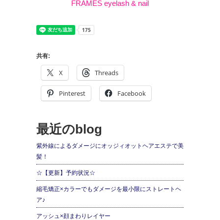
FRAMES eyelash & nail
共有:
X
Threads
Pinterest
Facebook
最近のblog
紫外線によるダメージにオッジィオットヘアエステで美
髪！
☆【更新】予約状況☆
縮毛矯正×カラーでもダメージを最小限にストレートヘ
ア♪
アッシュ×顔まわりレイヤー