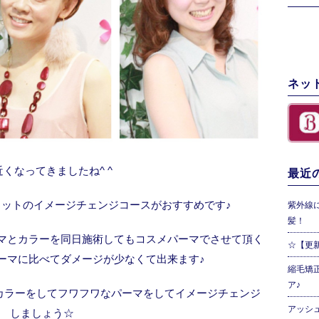
ネッ
くなってきましたね^ ^
最近の
ットのイメージチェンジコースがおすすめです♪
紫外線
髪！
ーマとカラーを同日施術してもコスメパーマでさせて頂く
☆【更
ーマに比べてダメージが少なくて出来ます♪
縮毛矯
ア♪
カラーをしてフワフワなパーマをしてイメージチェンジ
アッシ
しましょう☆