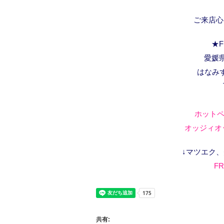
ご来店心
★F
愛媛県
はなみ
ホットペ
オッジィオッ
↓マツエク
FR
共有: