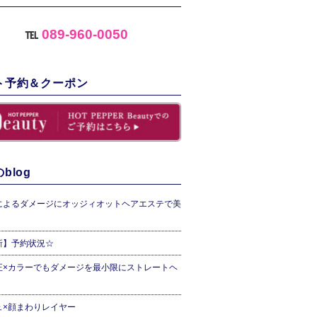
℡
089-960-0050
ト予約＆クーポン
blog
によるダメージにオッジィオットヘアエステで美
新】予約状況☆
正×カラーでもダメージを最小限にストレートヘ
ュ×顔まわりレイヤー