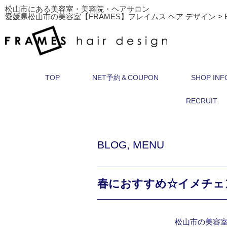
松山市にある美容室・美容院・ヘアサロン
愛媛県松山市の美容室【FRAMES】フレイムス ヘア デザイン
>
TOP
NET予約＆COUPON
SHOP INF
RECRUIT
BLOG
,
MENU
春におすすめ☆イメチェ
松山市の美容室